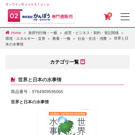
オンラインＢｏｏｋＳｔｏｒｅ
0
メ
Home
政府刊行物・一般
経営・ビジネス・契約・登記関係
世界と日
環境・エネルギー・災害
教養・一般
社会・生活・消費
本の水事情
カテゴリ一覧
世界と日本の水事情
商品番号：
9784909595065
世界と日本の水事情