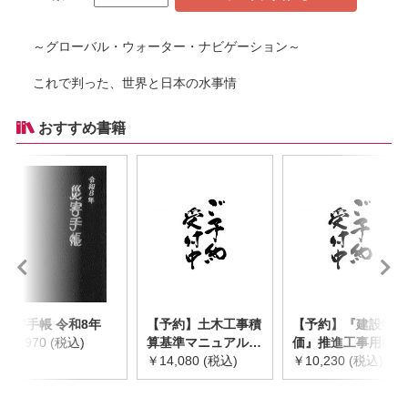
～グローバル・ウォーター・ナビゲーション～
これで判った、世界と日本の水事情
おすすめ書籍
災害手帳 令和8年
【予約】土木工事積
【予約】『建設物
￥2,970 (税込)
算基準マニュアル
価』推進工事用機械
令和8年度版
￥14,080 (税込)
器具等基礎価格表
￥10,230 (税込)
※2026年8月下旬発
2026年度版
売予定
※2026/8/31発売予