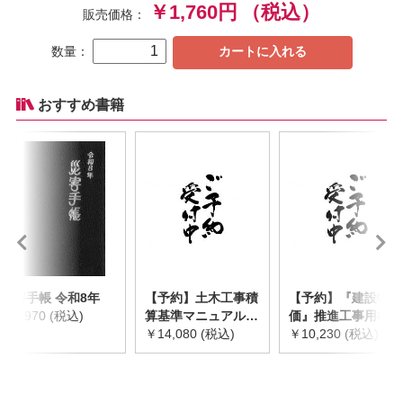
￥1,760円
（税込）
販売価格：
数量：
カートに入れる
おすすめ書籍
災害手帳 令和8年
【予約】土木工事積
【予約】『建設物
￥2,970 (税込)
算基準マニュアル
価』推進工事用機械
令和8年度版
￥14,080 (税込)
器具等基礎価格表
￥10,230 (税込)
※2026年8月下旬発
2026年度版
売予定
※2026/8/31発売予
定