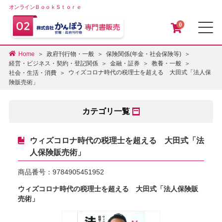
オンラインＢｏｏｋＳｔｏｒｅ
0
メ
Home
政府刊行物・一般
保険関係(年金・社会保険等)
経営・ビジネス・契約・登記関係
金融・証券
教養・一般
ウィズコロナ時代の税理士を超える 大田式「法人保
社会・生活・消費
険販売術」
カテゴリ一覧
ウィズコロナ時代の税理士を超える 大田式「法
人保険販売術」
商品番号：
9784905451952
ウィズコロナ時代の税理士を超える 大田式「法人保険販
売術」