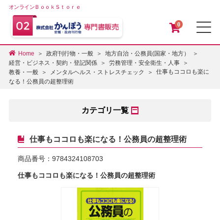
オンラインＢｏｏｋＳｔｏｒｅ
0
メ
Home
政府刊行物・一般
地方自治・公務員(国家・地方）
経営・ビジネス・契約・登記関係
労務管理・安全衛生・人事
仕事もココロも楽に
教養・一般
メンタルヘルス・ストレスチェック
なる！公務員の超整理術
カテゴリ一覧
仕事もココロも楽になる！公務員の超整理術
商品番号：
9784324108703
仕事もココロも楽になる！公務員の超整理術