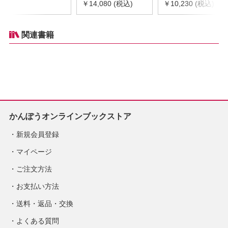
令和8年度版
￥14,080 (税込)
器具等基礎価格表
￥10,230 (税込)
※2026年8月下旬発
2026年度版
売予定
※2026/8/31発売予
定
関連書籍
かんぽうオンラインブックストア
新規会員登録
マイページ
ご注文方法
お支払い方法
送料・返品・交換
よくある質問