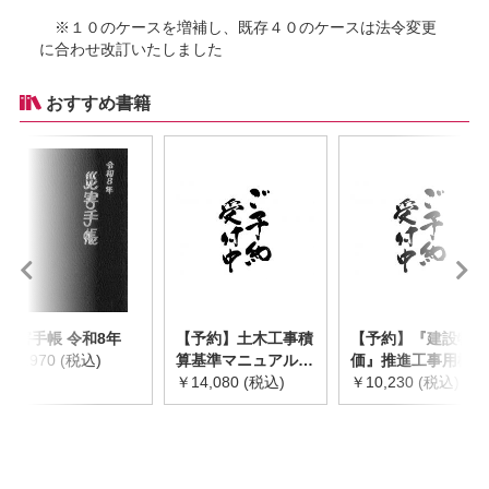
※１０のケースを増補し、既存４０のケースは法令変更
に合わせ改訂いたしました
おすすめ書籍
災害手帳 令和8年
【予約】土木工事積
【予約】『建設物
￥2,970 (税込)
算基準マニュアル
価』推進工事用機械
令和8年度版
￥14,080 (税込)
器具等基礎価格表
￥10,230 (税込)
※2026年8月下旬発
2026年度版
売予定
※2026/8/31発売予
定