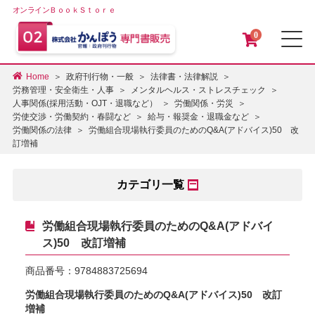
オンラインＢｏｏｋＳｔｏｒｅ
0
メ
Home
政府刊行物・一般
法律書・法律解説
労務管理・安全衛生・人事
メンタルヘルス・ストレスチェック
人事関係(採用活動・OJT・退職など）
労働関係・労災
労使交渉・労働契約・春闘など
給与・報奨金・退職金など
労働組合現場執行委員のためのQ&A(アドバイス)50 改
労働関係の法律
訂増補
カテゴリ一覧
労働組合現場執行委員のためのQ&A(アドバイ
ス)50 改訂増補
商品番号：
9784883725694
労働組合現場執行委員のためのQ&A(アドバイス)50 改訂
増補