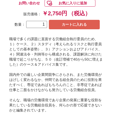
お問い合わせ
お気に入りに追加
￥2,750円
（税込）
販売価格：
数量：
カートに入れる
職場で多くの課題に直面する労働組合執行委員のため、
１）ケース、２）スタディ（考えられるリスクと執行委員
としての基本姿勢）、３）アクションおよびアドバイス、
４）関連法令・判例等から構成される、課題解決に向けた
職場で起こりがちな、５０（改訂増補で40から50に増えま
した）のケース＆アドバイス集です。
国内外での厳しい企業間競争にさらされ、また労働環境が
はげしく変わるなか、仲間である組合員のために役割を果
たすべく、専従であればもちろんのこと、非専従であれば
仕事と二股をかけながらも努力している労働組合役員。
そんな、職場の労働環境であり企業の発展に重要な役割を
果たしている労働組合役員を、何らかの形で応援できない
かと編集されています。