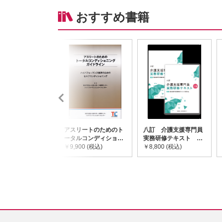
おすすめ書籍
アスリートのためのト
八訂 介護支援専門員
ータルコンディショニ
実務研修テキスト
ングガイドライン
￥9,900 (税込)
(上・下巻/分売不可)
￥8,800 (税込)