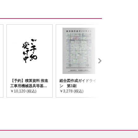
【予約】積算資料 推進
総合図作成ガイドライ
道路橋示方書・
工事用機械器具等基礎
ン 第3刷
令和7年10月 I~
価格表 2026年度版
￥10,120 (税込)
￥3,278 (税込)
￥59,730 (税込)
※2026/8/31発売予定