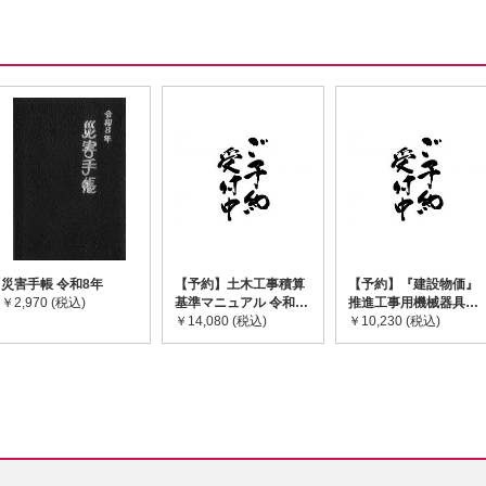
災害手帳 令和8年
【予約】土木工事積算
【予約】『建設物価』
￥2,970 (税込)
基準マニュアル 令和8
推進工事用機械器具等
年度版 ※2026年8月
￥14,080 (税込)
基礎価格表 2026年度
￥10,230 (税込)
下旬発売予定
版 ※2026/8/31発売予
定