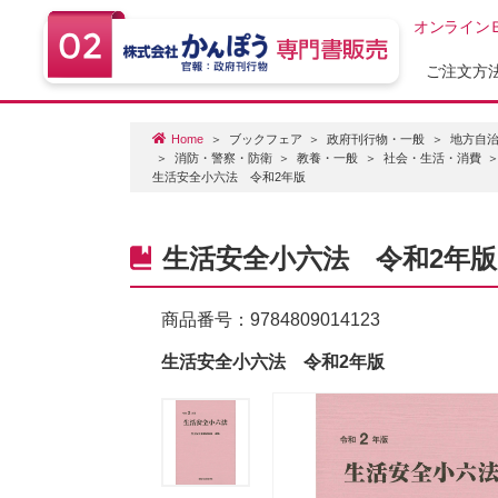
オンライン
ご注文方
Home
ブックフェア
政府刊行物・一般
地方自治
消防・警察・防衛
教養・一般
社会・生活・消費
生活安全小六法 令和2年版
生活安全小六法 令和2年版
商品番号：
9784809014123
生活安全小六法 令和2年版