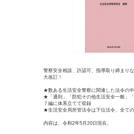
警察安全相談、許認可、指導取り締まり
大改訂！
★数ある生活安全警察に関連した法令の
★「通則」「防犯その他生活安全一般」
７編に体系立てて収録
★生活安全局所管法令は下位法令、全て
内容は、令和2年5月20日現在。