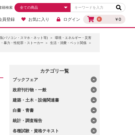
書籍検索
会員登録
お気に入り
ログイン
￥0
0
関係(パソコン・スマホ・ネット等)
環境・エネルギー・災害
ト・暴力・性犯罪・ストーカー
生活・消費・ペット関係
カテゴリ一覧
ブックフェア
政府刊行物・一般
建築・土木・設備関連書
白書・青書
統計・調査報告
各種試験・資格テキスト