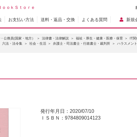
ＢｏｏｋＳｔｏｒｅ
法
お支払い方法
送料・返品・交換
よくある質問
新規
・公務員(国家・地方）
法律書・法律解説
福祉・厚生・健康・医療・保育
IT
六法・法令集
社会・生活
弁護士・司法書士・行政書士・裁判所
ハラスメン
発行年月日：2020/07/10
ＩＳＢＮ：9784809014123