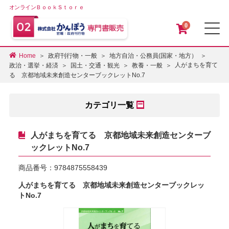
オンラインＢｏｏｋＳｔｏｒｅ
0
メ
Home
政府刊行物・一般
地方自治・公務員(国家・地方）
人がまちを育て
政治・選挙・経済
国土・交通・観光
教養・一般
る 京都地域未来創造センターブックレットNo.7
カテゴリ一覧
人がまちを育てる 京都地域未来創造センターブ
ックレットNo.7
商品番号：
9784875558439
人がまちを育てる 京都地域未来創造センターブックレッ
トNo.7