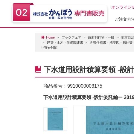
オンライン
ご注文方
Home
ブックフェア
政府刊行物・一般
地方自治
建築・土木・設備関連書
各種仕様書・標準図・指針等
り寄せ対応
下水道用設計積算要領 -設計
商品番号：
9910000003175
下水道用設計積算要領 -設計委託編ー 20