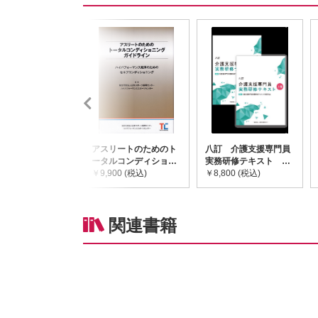
アスリートのためのト
八訂 介護支援専門員
ータルコンディショニ
実務研修テキスト
ングガイドライン
￥9,900 (税込)
(上・下巻/分売不可)
￥8,800 (税込)
関連書籍