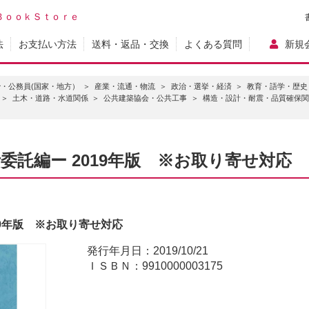
ＢｏｏｋＳｔｏｒｅ
法
お支払い方法
送料・返品・交換
よくある質問
新規
・公務員(国家・地方）
産業・流通・物流
政治・選挙・経済
教育・語学・歴史
土木・道路・水道関係
公共建築協会・公共工事
構造・設計・耐震・品質確保関
委託編ー 2019年版 ※お取り寄せ対応
19年版 ※お取り寄せ対応
発行年月日：2019/10/21
ＩＳＢＮ：9910000003175