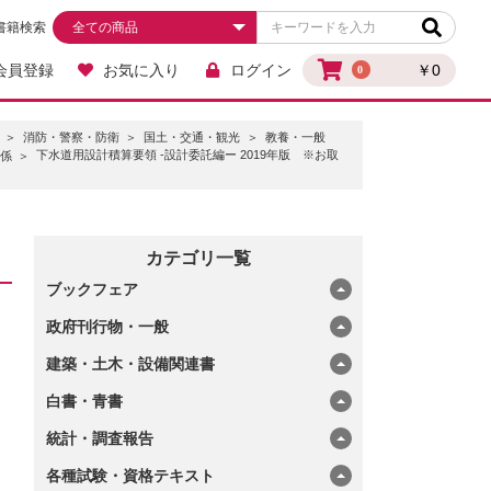
書籍検索
会員登録
お気に入り
ログイン
￥0
0
消防・警察・防衛
国土・交通・観光
教養・一般
下水道用設計積算要領 -設計委託編ー 2019年版 ※お取
係
カテゴリ一覧
ブックフェア
政府刊行物・一般
建築・土木・設備関連書
白書・青書
統計・調査報告
各種試験・資格テキスト