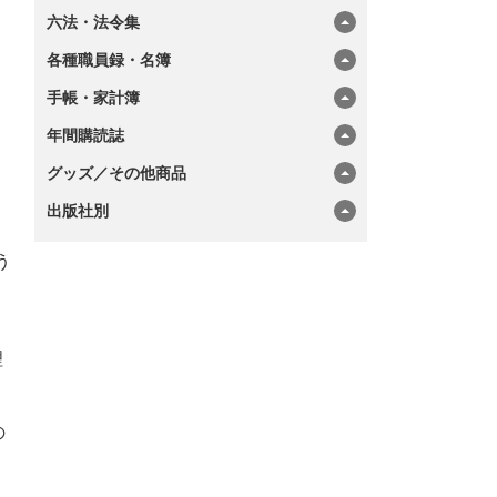
六法・法令集
各種職員録・名簿
手帳・家計簿
年間購読誌
グッズ／その他商品
出版社別
う
も
理
の