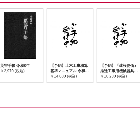
災害手帳 令和8年
【予約】土木工事積算
【予約】『建設物価』
￥2,970 (税込)
基準マニュアル 令和8
推進工事用機械器具等
年度版 ※2026年8月
￥14,080 (税込)
基礎価格表 2026年度
￥10,230 (税込)
下旬発売予定
版 ※2026/8/31発売予
定