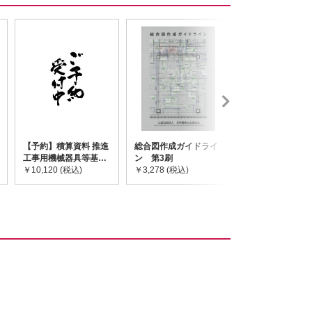
【予約】積算資料 推進
総合図作成ガイドライ
道路橋示方書・
工事用機械器具等基礎
ン 第3刷
令和7年10月 I~
価格表 2026年度版
￥10,120 (税込)
￥3,278 (税込)
￥59,730 (税込)
※2026/8/31発売予定