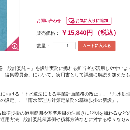
お問い合わせ
お気に入りに追加
￥15,840円
（税込）
販売価格：
数量：
カートに入れる
巻 設計委託－」を設計実務に携わる担当者が活用しやすいよ
編－編集委員会」において、実用書として詳細に解説を加えた
度における「下水道法による事業計画業務の改正」、「汚水処
掛の設定」、「雨水管理方針策定業務の基準歩掛の新設」。
ける標準歩掛の適用範囲や基準歩掛の注書きに説明を加わるなど
の適用方法、設計委託積算例や積算方法などに対する様々なＱ＆