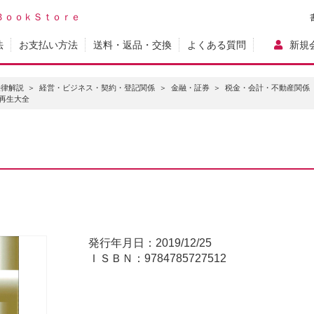
ＢｏｏｋＳｔｏｒｅ
法
お支払い方法
送料・返品・交換
よくある質問
新規
法律解説
経営・ビジネス・契約・登記関係
金融・証券
税金・会計・不動産関係
再生大全
発行年月日：2019/12/25
ＩＳＢＮ：9784785727512