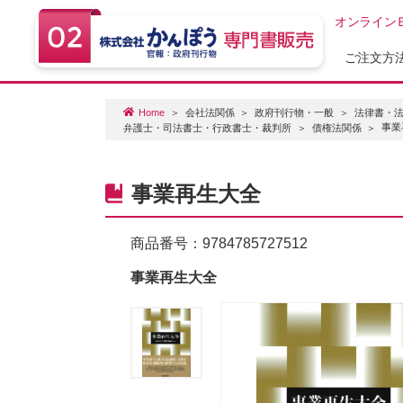
オンライン
ご注文方
Home
会社法関係
政府刊行物・一般
法律書・
事業
弁護士・司法書士・行政書士・裁判所
債権法関係
事業再生大全
商品番号：
9784785727512
事業再生大全