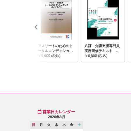
アスリートのためのト
八訂 介護支援専門員
ータルコンディショニ
実務研修テキスト
ングガイドライン
￥9,900 (税込)
(上・下巻/分売不可)
￥8,800 (税込)
営業日カレンダー
2026年8月
日
月
火
水
木
金
土