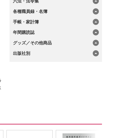
六法・法令集
各種職員録・名簿
手帳・家計簿
年間購読誌
グッズ／その他商品
出版社別
ラ
承