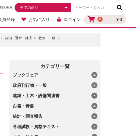
書籍検索
会員登録
お気に入り
ログイン
￥0
0
政治・選挙・経済
教養・一般
カテゴリ一覧
ブックフェア
政府刊行物・一般
建築・土木・設備関連書
白書・青書
統計・調査報告
各種試験・資格テキスト