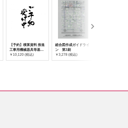
【予約】積算資料 推進
総合図作成ガイドライ
道路橋示方書・
工事用機械器具等基礎
ン 第3刷
令和7年10月 I~
価格表 2026年度版
￥10,120 (税込)
￥3,278 (税込)
￥59,730 (税込)
※2026/8/31発売予定