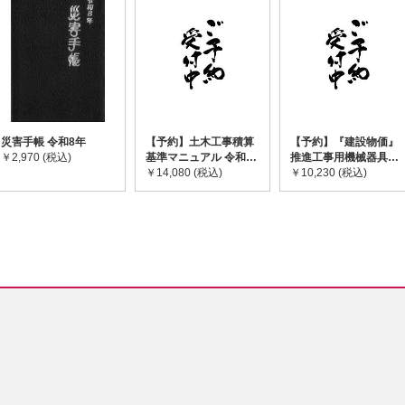
災害手帳 令和8年
【予約】土木工事積算
【予約】『建設物価』
￥2,970 (税込)
基準マニュアル 令和8
推進工事用機械器具等
年度版 ※2026年8月
￥14,080 (税込)
基礎価格表 2026年度
￥10,230 (税込)
下旬発売予定
版 ※2026/8/31発売予
定