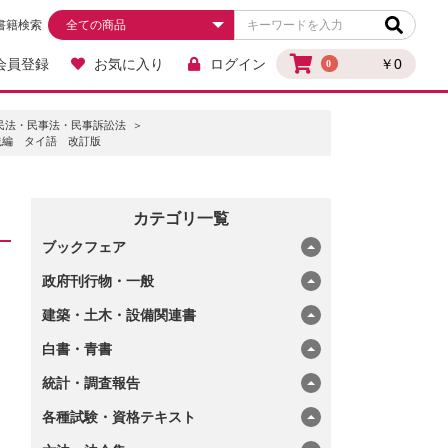
書籍検索
会員登録
お気に入り
ログイン
￥0
0
民法・民事法・民事訴訟法
践編 タイ語 改訂版
カテゴリ一覧
ブックフェア
政府刊行物・一般
建築・土木・設備関連書
白書・青書
統計・調査報告
各種試験・資格テキスト