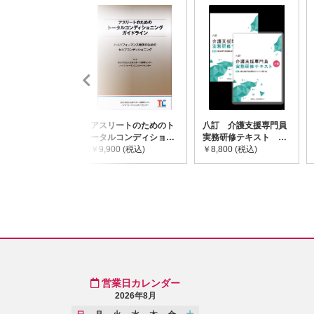
アスリートのためのト
八訂 介護支援専門員
ータルコンディショニ
実務研修テキスト
ングガイドライン
￥9,900 (税込)
(上・下巻/分売不可)
￥8,800 (税込)
営業日カレンダー
2026年8月