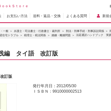
ＢｏｏｋＳｔｏｒｅ
法
お支払い方法
送料・返品・交換
よくある質問
新規
養・一般
弁護士・司法書士・行政書士・裁判所
刑法・刑事手続・刑事訴訟関係
法廷通訳ハンドブック 実
貸住宅トラブル
税理士・税法関係
婚姻・離婚問題
践編 タイ語 改訂版
 改訂版
発行年月日：2012/05/30
ＩＳＢＮ：9910000002513