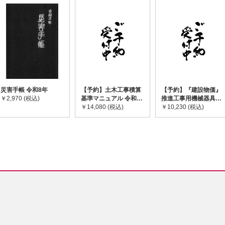
災害手帳 令和8年
【予約】土木工事積算
【予約】『建設物価』
￥2,970 (税込)
基準マニュアル 令和8
推進工事用機械器具等
年度版 ※2026年8月
￥14,080 (税込)
基礎価格表 2026年度
￥10,230 (税込)
下旬発売予定
版 ※2026/8/31発売予
定