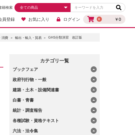
書籍検索
会員登録
お気に入り
ログイン
￥0
0
GHS分類演習 改訂版
・消費
輸出・輸入・貿易
カテゴリ一覧
ブックフェア
政府刊行物・一般
建築・土木・設備関連書
白書・青書
統計・調査報告
各種試験・資格テキスト
六法・法令集