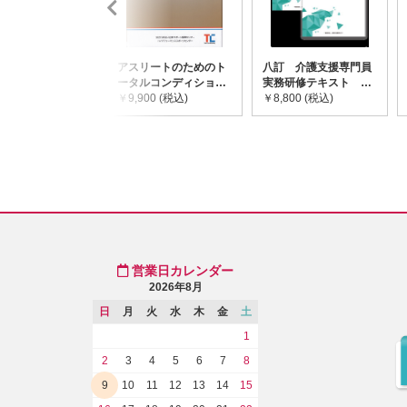
アスリートのためのト
八訂 介護支援専門員
ータルコンディショニ
実務研修テキスト
ングガイドライン
￥9,900 (税込)
(上・下巻/分売不可)
￥8,800 (税込)
営業日カレンダー
2026年8月
日
月
火
水
木
金
土
1
2
3
4
5
6
7
8
9
10
11
12
13
14
15