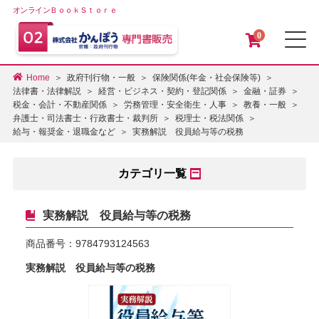
オンラインＢｏｏｋＳｔｏｒｅ
0
メ
Home
政府刊行物・一般
保険関係(年金・社会保険等)
法律書・法律解説
経営・ビジネス・契約・登記関係
金融・証券
税金・会計・不動産関係
労務管理・安全衛生・人事
教養・一般
弁護士・司法書士・行政書士・裁判所
税理士・税法関係
実務解説 役員給与等の税務
給与・報奨金・退職金など
カテゴリ一覧
実務解説 役員給与等の税務
商品番号：
9784793124563
実務解説 役員給与等の税務