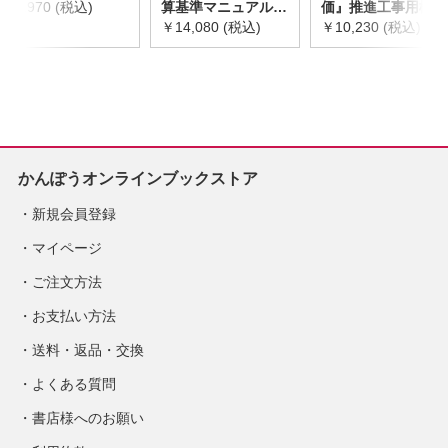
￥2,970 (税込)
算基準マニュアル
価』推進工事用機械
令和8年度版
￥14,080 (税込)
器具等基礎価格表
￥10,230 (税込)
※2026年8月下旬発
2026年度版
売予定
※2026/8/31発売予
定
かんぽうオンラインブックストア
新規会員登録
マイページ
ご注文方法
お支払い方法
送料・返品・交換
よくある質問
書店様へのお願い