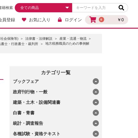
書籍検索
会員登録
お気に入り
ログイン
￥0
0
社会保険等)
法律書・法律解説
産業・流通・物流
地方税務職員のための事例解
法書士・行政書士・裁判所
カテゴリ一覧
ブックフェア
政府刊行物・一般
建築・土木・設備関連書
白書・青書
統計・調査報告
各種試験・資格テキスト