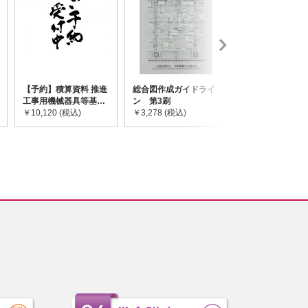
【予約】積算資料 推進
総合図作成ガイドライ
道路橋示方書・
工事用機械器具等基礎
ン 第3刷
令和7年10月 I~
価格表 2026年度版
￥10,120 (税込)
￥3,278 (税込)
￥59,730 (税込)
※2026/8/31発売予定