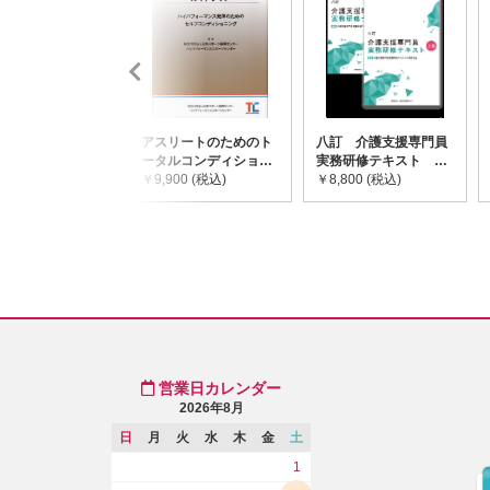
アスリートのためのト
八訂 介護支援専門員
ータルコンディショニ
実務研修テキスト
ングガイドライン
￥9,900 (税込)
(上・下巻/分売不可)
￥8,800 (税込)
営業日カレンダー
2026年8月
日
月
火
水
木
金
土
1