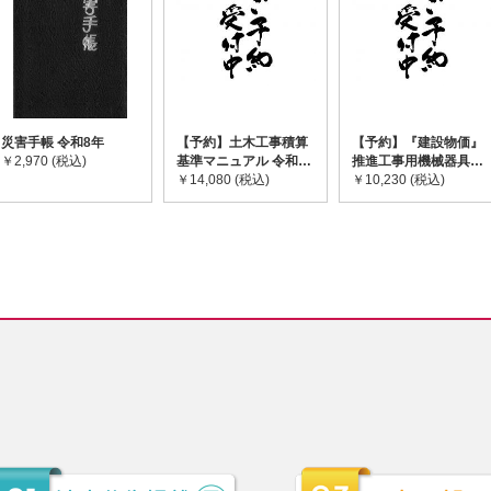
災害手帳 令和8年
【予約】土木工事積算
【予約】『建設物価』
￥2,970 (税込)
基準マニュアル 令和8
推進工事用機械器具等
年度版 ※2026年8月
￥14,080 (税込)
基礎価格表 2026年度
￥10,230 (税込)
下旬発売予定
版 ※2026/8/31発売予
定