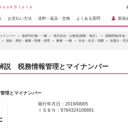
ＢｏｏｋＳｔｏｒｅ
法
お支払い方法
送料・返品・交換
よくある質問
新規
マイナンバー
政府刊行物・一般
地方自治・公務員(国家・地方）
保険関係(年金・
福祉・厚生・健康・医療・保育
教養・一般
社会・生活・消費
弁護士・司
解説 税務情報管理とマイナンバー
報管理とマイナンバー
発行年月日：2019/08/05
ＩＳＢＮ：9784324106891