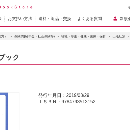
ＢｏｏｋＳｔｏｒｅ
法
お支払い方法
送料・返品・交換
よくある質問
新規
地方）
保険関係(年金・社会保険等)
福祉・厚生・健康・医療・保育
出版社別
ブック
発行年月日：2019/03/29
ＩＳＢＮ：9784793513152