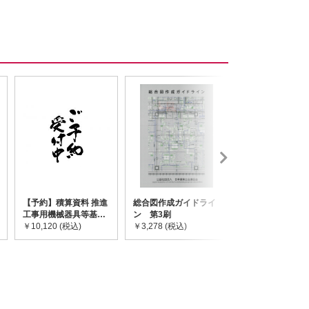
【予約】積算資料 推進
総合図作成ガイドライ
道路橋示方書・
工事用機械器具等基礎
ン 第3刷
令和7年10月 I~
価格表 2026年度版
￥10,120 (税込)
￥3,278 (税込)
￥59,730 (税込)
※2026/8/31発売予定