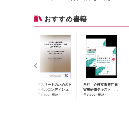
おすすめ書籍
アスリートのためのト
八訂 介護支援専門員
ータルコンディショニ
実務研修テキスト
ングガイドライン
￥9,900 (税込)
(上・下巻/分売不可)
￥8,800 (税込)