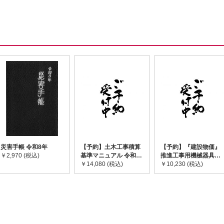
災害手帳 令和8年
【予約】土木工事積算
【予約】『建設物価』
￥2,970 (税込)
基準マニュアル 令和8
推進工事用機械器具等
年度版 ※2026年8月
￥14,080 (税込)
基礎価格表 2026年度
￥10,230 (税込)
下旬発売予定
版 ※2026/8/31発売予
定