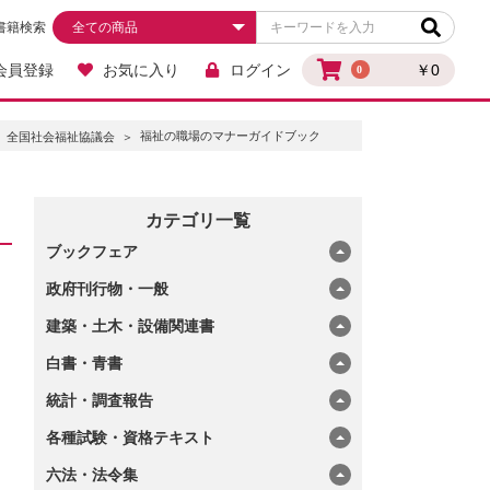
書籍検索
会員登録
お気に入り
ログイン
￥0
0
福祉の職場のマナーガイドブック
全国社会福祉協議会
カテゴリ一覧
ブックフェア
政府刊行物・一般
建築・土木・設備関連書
白書・青書
統計・調査報告
各種試験・資格テキスト
六法・法令集