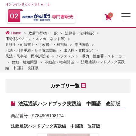
オンラインＢｏｏｋＳｔｏｒｅ
0
メ
Home
政府刊行物・一般
法律書・法律解説
IT関係(パソコン・スマホ・ネット等)
弁護士・司法書士・行政書士・裁判所
憲法関係
刑法・刑事手続・刑事訴訟関係
出入国・難民認定
民法・民事法・民事訴訟法
ハラスメント・暴力・性犯罪・ストーカー
法廷通訳ハンドブック実践
婚姻・離婚問題
不動産・権利関係
編 中国語 改訂版
カテゴリ一覧
法廷通訳ハンドブック実践編 中国語 改訂版
商品番号：
9784908108174
法廷通訳ハンドブック実践編 中国語 改訂版