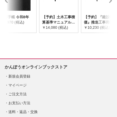
災害手帳 令和8年
【予約】土木工事積
【予約】『建設物
￥2,970 (税込)
算基準マニュアル
価』推進工事用機械
令和8年度版
￥14,080 (税込)
器具等基礎価格表
￥10,230 (税込)
※2026年8月下旬発
2026年度版
売予定
※2026/8/31発売予
定
かんぽうオンラインブックストア
新規会員登録
マイページ
ご注文方法
お支払い方法
送料・返品・交換