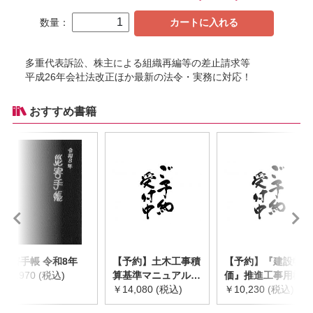
数量：
カートに入れる
多重代表訴訟、株主による組織再編等の差止請求等
平成26年会社法改正ほか最新の法令・実務に対応！
おすすめ書籍
災害手帳 令和8年
【予約】土木工事積
【予約】『建設物
￥2,970 (税込)
算基準マニュアル
価』推進工事用機械
令和8年度版
￥14,080 (税込)
器具等基礎価格表
￥10,230 (税込)
※2026年8月下旬発
2026年度版