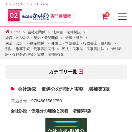
オンラインＢｏｏｋＳｔｏｒｅ
0
メ
Home
会社法関係
法律書・法律解説
経営・ビジネス・契約・登記関係
金融・証券
税金・会計・不動産関係
弁護士・司法書士・行政書士・裁判所
会社訴
刑法・刑事手続・刑事訴訟関係
民法・民事法・民事訴訟法
訟・仮処分の理論と実務 増補第3版
カテゴリ一覧
会社訴訟・仮処分の理論と実務 増補第3版
商品番号：
9784865562750
会社訴訟・仮処分の理論と実務 増補第3版