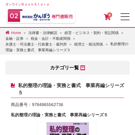
オンラインＢｏｏｋＳｔｏｒｅ
0
メ
Home
法律書・法律解説
経営・ビジネス・契約・登記関係
金融・証券
税金・会計・不動産関係
私的整理の
弁護士・司法書士・行政書士・裁判所
税理士・税法関係
理論・実務と書式 事業再編シリーズ５
カテゴリ一覧
私的整理の理論・実務と書式 事業再編シリーズ
５
商品番号：
9784865562736
私的整理の理論・実務と書式 事業再編シリーズ５