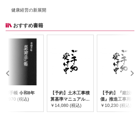
健康経営の新展開
おすすめ書籍
災害手帳 令和8年
【予約】土木工事積
【予約】『建設物
￥2,970 (税込)
算基準マニュアル
価』推進工事用機械
令和8年度版
￥14,080 (税込)
器具等基礎価格表
￥10,230 (税込)
※2026年8月下旬発
2026年度版
売予定
※2026/8/31発売予
定