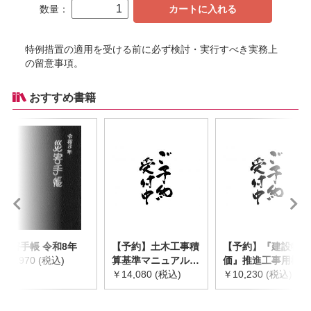
数量：
カートに入れる
特例措置の適用を受ける前に必ず検討・実行すべき実務上
の留意事項。
おすすめ書籍
災害手帳 令和8年
【予約】土木工事積
【予約】『建設物
￥2,970 (税込)
算基準マニュアル
価』推進工事用機械
令和8年度版
￥14,080 (税込)
器具等基礎価格表
￥10,230 (税込)
※2026年8月下旬発
2026年度版
売予定
※2026/8/31発売予