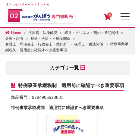
オンラインＢｏｏｋＳｔｏｒｅ
0
メ
Home
法律書・法律解説
経営・ビジネス・契約・登記関係
金融・証券
税金・会計・不動産関係
特例事業承
弁護士・司法書士・行政書士・裁判所
税理士・税法関係
継税制 適用前に確認すべき重要事項
カテゴリ一覧
特例事業承継税制 適用前に確認すべき重要事項
商品番号：
9784906520831
特例事業承継税制 適用前に確認すべき重要事項