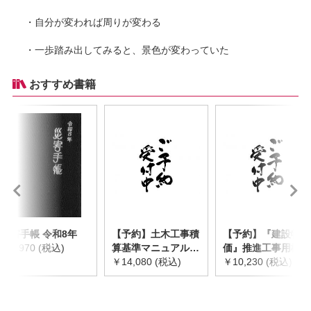
・自分が変われば周りが変わる
・一歩踏み出してみると、景色が変わっていた
おすすめ書籍
災害手帳 令和8年
【予約】土木工事積
【予約】『建設物
￥2,970 (税込)
算基準マニュアル
価』推進工事用機械
令和8年度版
￥14,080 (税込)
器具等基礎価格表
￥10,230 (税込)
※2026年8月下旬発
2026年度版
売予定
※2026/8/31発売予
定