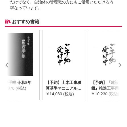
だけでなく、自治体の管理職の方にもご活用いただける内
容なっています。
おすすめ書籍
災害手帳 令和8年
【予約】土木工事積
【予約】『建設物
￥2,970 (税込)
算基準マニュアル
価』推進工事用機械
令和8年度版
￥14,080 (税込)
器具等基礎価格表
￥10,230 (税込)
※2026年8月下旬発
2026年度版
売予定
※2026/8/31発売予
定