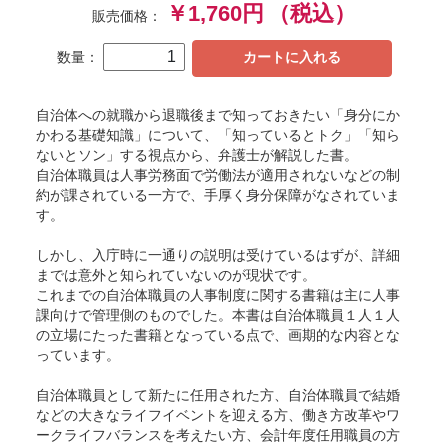
￥1,760円
（税込）
販売価格：
数量：
カートに入れる
自治体への就職から退職後まで知っておきたい「身分にか
かわる基礎知識」について、「知っているとトク」「知ら
ないとソン」する視点から、弁護士が解説した書。
自治体職員は人事労務面で労働法が適用されないなどの制
約が課されている一方で、手厚く身分保障がなされていま
す。
しかし、入庁時に一通りの説明は受けているはずが、詳細
までは意外と知られていないのが現状です。
これまでの自治体職員の人事制度に関する書籍は主に人事
課向けで管理側のものでした。本書は自治体職員１人１人
の立場にたった書籍となっている点で、画期的な内容とな
っています。
自治体職員として新たに任用された方、自治体職員で結婚
などの大きなライフイベントを迎える方、働き方改革やワ
ークライフバランスを考えたい方、会計年度任用職員の方