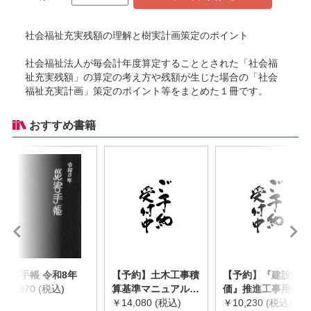
社会福祉充実残額の理解と樹実計画策定のポイント
社会福祉法人が毎会計年度算定することとされた「社会福
祉充実残額」の算定の考え方や残額が生じた場合の「社会
福祉充実計画」策定のポイント等をまとめた１冊です。
おすすめ書籍
災害手帳 令和8年
【予約】土木工事積
【予約】『建設物
￥2,970 (税込)
算基準マニュアル
価』推進工事用機械
令和8年度版
￥14,080 (税込)
器具等基礎価格表
￥10,230 (税込)