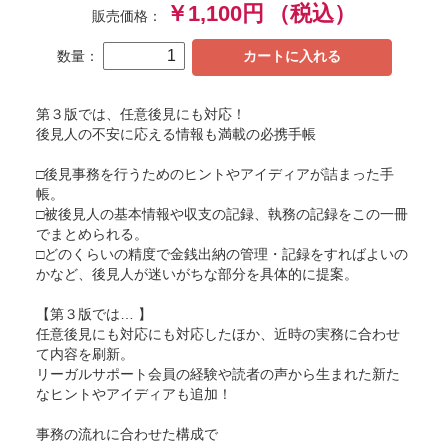
￥1,100円
（税込）
販売価格：
数量：
カートに入れる
第３版では、任意後見にも対応！
後見人の不安に応える情報も満載の必携手帳
□後見事務を行うためのヒントやアイディアが詰まった手
帳。
□被後見人の基本情報や収支の記録、執務の記録をこの一冊
でまとめられる。
□どのくらいの精度で金銭出納の管理・記録をすればよいの
かなど、後見人が迷いがちな部分を具体的に提案。
【第３版では… 】
任意後見にも対応にも対応したほか、近時の実務に合わせ
て内容を刷新。
リーガルサポート会員の経験や読者の声から生まれた新た
なヒントやアイディアも追加！
事務の流れに合わせた構成で