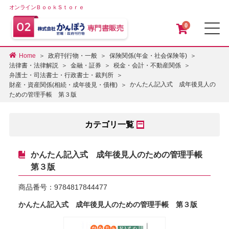
オンラインＢｏｏｋＳｔｏｒｅ
0
メ
Home
政府刊行物・一般
保険関係(年金・社会保険等)
法律書・法律解説
金融・証券
税金・会計・不動産関係
弁護士・司法書士・行政書士・裁判所
かんたん記入式 成年後見人の
財産・資産関係(相続・成年後見・債権)
ための管理手帳 第３版
カテゴリ一覧
かんたん記入式 成年後見人のための管理手帳
第３版
商品番号：
9784817844477
かんたん記入式 成年後見人のための管理手帳 第３版