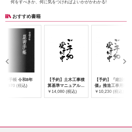
何をすべきか、何に気をつければよいかがかわかる!
おすすめ書籍
災害手帳 令和8年
【予約】土木工事積
【予約】『建設物
￥2,970 (税込)
算基準マニュアル
価』推進工事用機械
令和8年度版
￥14,080 (税込)
器具等基礎価格表
￥10,230 (税込)
※2026年8月下旬発
2026年度版
売予定
※2026/8/31発売予
定