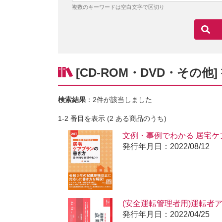
複数のキーワードは空白文字で区切り
[CD-ROM・DVD・その他
検索結果
：2件が該当しました
1-2 番目を表示 (2 ある商品のうち)
文例・事例でわかる 居宅ケ
ト 改訂
発行年月日：2022/08/12
(安全運転管理者用)運転者
61-1
発行年月日：2022/04/25