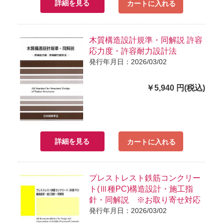
詳細を見る
カートに入れる
木質構造設計規準・同解説 許容
応力度・許容耐力設計法
発行年月日：2026/03/02
￥5,940 円(税込)
詳細を見る
カートに入れる
プレストレスト鉄筋コンクリー
ト(Ⅲ種PC)構造設計・施工指
針・同解説 ※お取り寄せ対応
発行年月日：2026/03/02