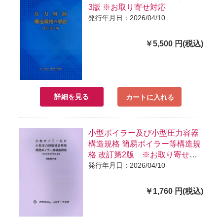
3版 ※お取り寄せ対応
発行年月日：2026/04/10
￥5,500 円(税込)
詳細を見る
カートに入れる
小型ボイラー及び小型圧力容器
構造規格 簡易ボイラー等構造規
格 改訂第2版 ※お取り寄せ対
応
発行年月日：2026/04/10
￥1,760 円(税込)