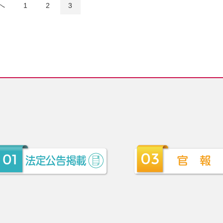
へ
1
2
3