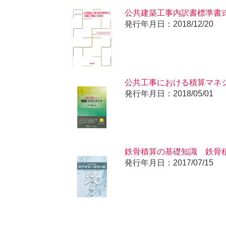
公共建築工事内訳書標準書
版
発行年月日：2018/12/20
公共工事における積算マネ
発行年月日：2018/05/01
鉄骨積算の基礎知識 鉄骨
発行年月日：2017/07/15