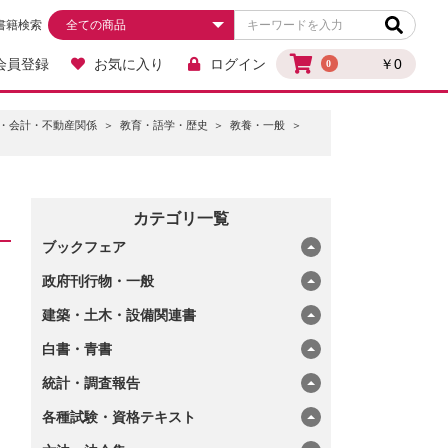
書籍検索
会員登録
お気に入り
ログイン
￥0
0
・会計・不動産関係
教育・語学・歴史
教養・一般
カテゴリ一覧
ブックフェア
政府刊行物・一般
建築・土木・設備関連書
白書・青書
統計・調査報告
各種試験・資格テキスト