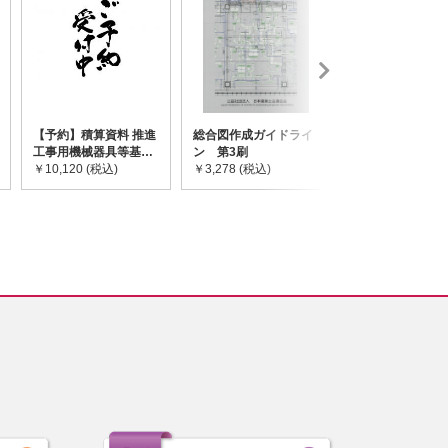
【予約】積算資料 推進
総合図作成ガイドライ
道路橋示方書・
工事用機械器具等基礎
ン 第3刷
令和7年10月 I~
価格表 2026年度版
￥10,120 (税込)
￥3,278 (税込)
￥59,730 (税込)
※2026/8/31発売予定