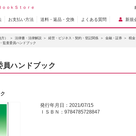
ＢｏｏｋＳｔｏｒｅ
法
お支払い方法
送料・返品・交換
よくある質問
新規
地方）
法律書・法律解説
経営・ビジネス・契約・登記関係
金融・証券
税金
・監査委員ハンドブック
委員ハンドブック
ック
発行年月日：2021/07/15
ＩＳＢＮ：9784785728847