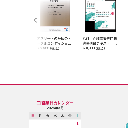
アスリートのためのト
八訂 介護支援専門員
ータルコンディショニ
実務研修テキスト
ングガイドライン
￥9,900 (税込)
(上・下巻/分売不可)
￥8,800 (税込)
営業日カレンダー
2026年8月
日
月
火
水
木
金
土
1