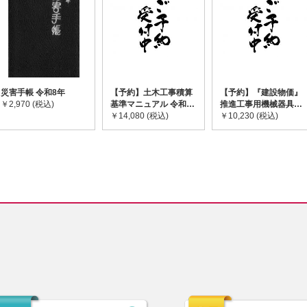
災害手帳 令和8年
【予約】土木工事積算
【予約】『建設物価』
￥2,970 (税込)
基準マニュアル 令和8
推進工事用機械器具等
年度版 ※2026年8月
￥14,080 (税込)
基礎価格表 2026年度
￥10,230 (税込)
下旬発売予定
版 ※2026/8/31発売予
定