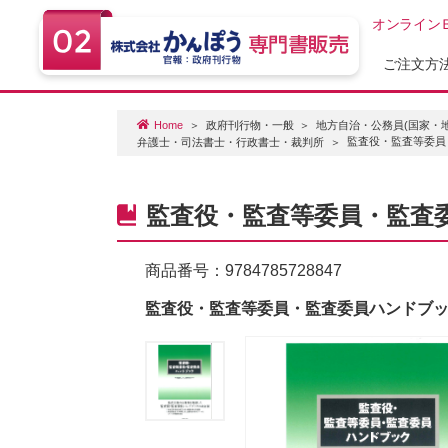
オンライン
ご注文方
Home
政府刊行物・一般
地方自治・公務員(国家・
監査役・監査等委員
弁護士・司法書士・行政書士・裁判所
監査役・監査等委員・監査
商品番号：
9784785728847
監査役・監査等委員・監査委員ハンドブ