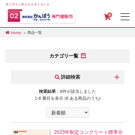
オンラインＢｏｏｋＳｔｏｒｅ
0
メ
商品一覧
Home
カテゴリ一覧
詳細検索
検索結果
：8件が該当しました
1-8 番目を表示 (8 ある商品のうち)
2023年制定コンクリート標準示