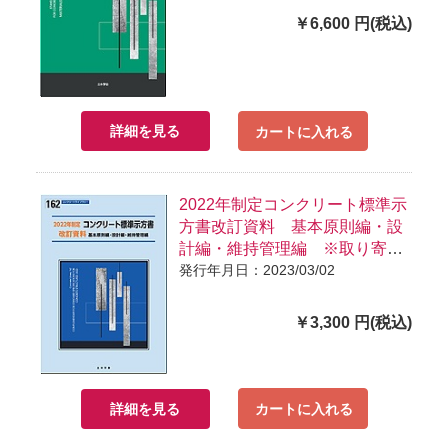
￥6,600 円(税込)
詳細を見る
カートに入れる
2022年制定コンクリート標準示
方書改訂資料 基本原則編・設
計編・維持管理編 ※取り寄せ
対応
発行年月日：2023/03/02
￥3,300 円(税込)
詳細を見る
カートに入れる