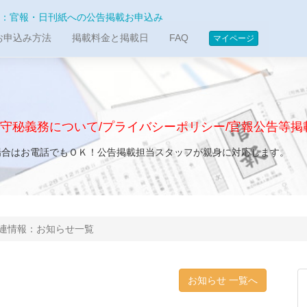
：官報・日刊紙への公告掲載お申込み
お申込み方法
掲載料金と掲載日
FAQ
マイページ
/守秘義務について/プライバシーポリシー/官報公告等掲
場合はお電話でもＯＫ！公告掲載担当スタッフが親身に対応します。
連情報：お知らせ一覧
お知らせ 一覧へ