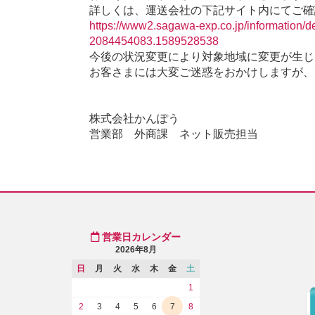
詳しくは、運送会社の下記サイト内にてご確
https://www2.sagawa-exp.co.jp/information
2084454083.1589528538
今後の状況変更により対象地域に変更が生じ
お客さまには大変ご迷惑をおかけしますが、
株式会社かんぽう
営業部 外商課 ネット販売担当
営業日カレンダー
2026年8月
日
月
火
水
木
金
土
1
2
3
4
5
6
7
8