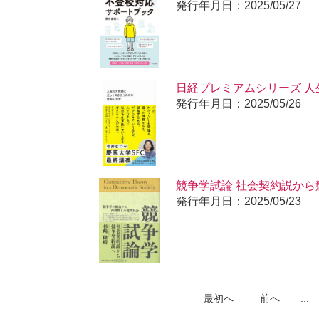
発行年月日：2025/05/27
日経プレミアムシリーズ 
知心理学
発行年月日：2025/05/26
競争学試論 社会契約説から
発行年月日：2025/05/23
最初へ
前へ
...