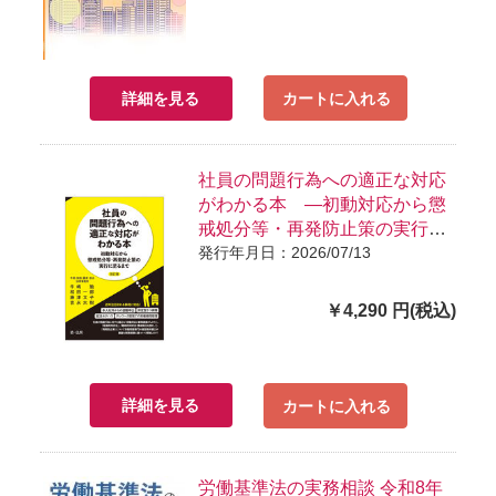
詳細を見る
カートに入れる
社員の問題行為への適正な対応
がわかる本 ―初動対応から懲
戒処分等・再発防止策の実行に
至るま で― 改訂版
発行年月日：2026/07/13
￥4,290 円(税込)
詳細を見る
カートに入れる
労働基準法の実務相談 令和8年