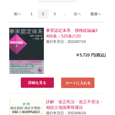
前へ
1
2
3
...
次へ
最後へ
事実認定体系 債権総論編3
466条～520条の20
発行年月日：2023/07/15
￥5,720 円(税込)
詳細を見る
カートに入れる
詳解 改正民法・改正不登法・
相続土地国庫帰属法
発行年月日：2023/06/10