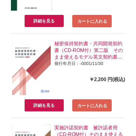
詳細を見る
カートに入れる
秘密保持契約書・共同開発契約
書（CD-ROM付）第二版 その
まま使えるモデル英文契約書シ
リーズ
発行年月日：-0001/11/30
￥2,200 円(税込)
詳細を見る
カートに入れる
実施許諾契約書 被許諾者用
（CD-ROM付）そのまま使える