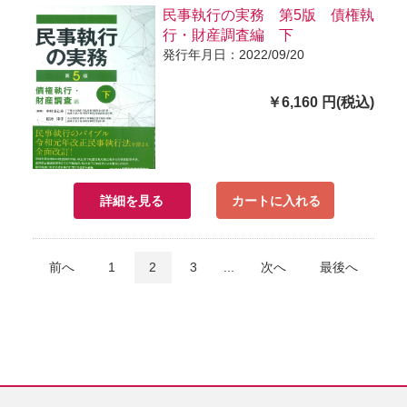
民事執行の実務 第5版 債権執
行・財産調査編 下
発行年月日：2022/09/20
￥6,160 円(税込)
詳細を見る
カートに入れる
前へ
1
2
3
...
次へ
最後へ