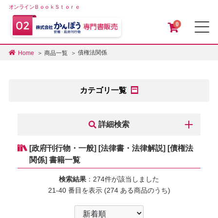
オンラインＢｏｏｋＳｔｏｒｅ
0
メ
債権法関係
Home
商品一覧
カテゴリ一覧
詳細検索
[政府刊行物・一般] [法律書・法律解説] [債権法
関係] 書籍一覧
検索結果
：274件が該当しました
21-40 番目を表示 (274 ある商品のうち)