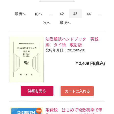
最初へ
前へ
...
42
43
44
...
次へ
最後へ
法廷通訳ハンドブック 実践
編 タイ語 改訂版
発行年月日：2012/05/30
￥2,409 円(税込)
詳細を見る
カートに入れる
消費税 はじめて複数税率で申