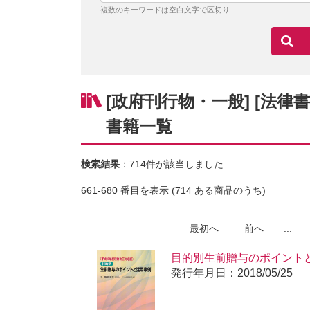
複数のキーワードは空白文字で区切り
[政府刊行物・一般] [法律
書籍一覧
検索結果
：714件が該当しました
661-680 番目を表示 (714 ある商品のうち)
最初へ
前へ
...
目的別生前贈与のポイント
版
発行年月日：2018/05/25