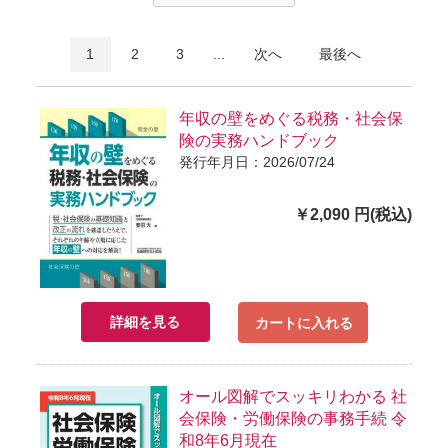
1
2
3
...
次へ
最後へ
年収の壁をめぐる税務・社会保
険の実務ハンドブック
発行年月日：2026/07/24
￥2,090 円(税込)
詳細を見る
カートに入れる
オール図解でスッキリわかる 社
会保険・労働保険の事務手続 令
和8年6月現在